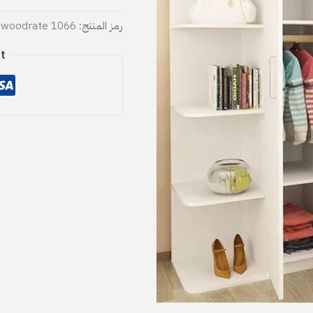
رمز المنتج:
woodrate 1066
t