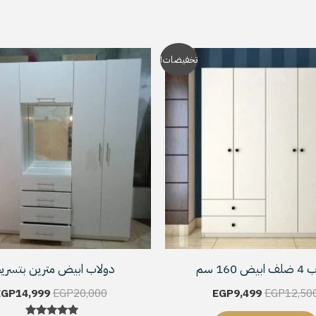
السعر
السعر
السعر
تخفيضات!
الأصلي
الحالي
الأصلي
هو:
هو:
هو:
EGP20,000.
EGP9,499.
EGP12,500.
ض 160 سم
دولاب ابيض مترين بتسري
EGP
14,999
EGP
20,000
EGP
9,499
EGP
12,50