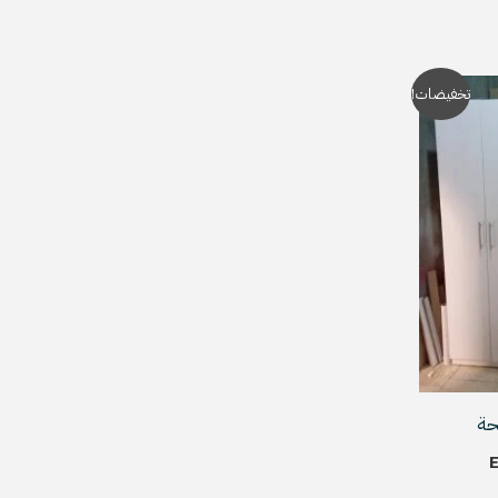
السعر
تخفيضات!
الحالي
هو:
EGP14,999.
حة