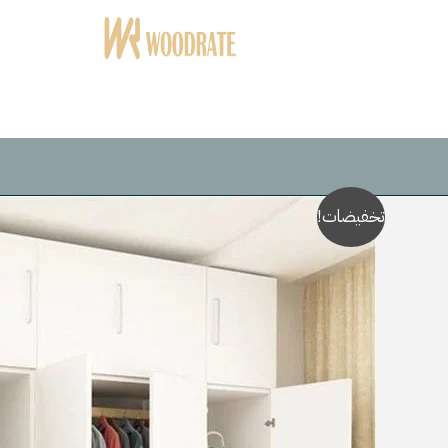
خطي
لى
لمحتوى
تخفيضات!