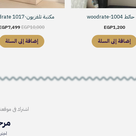
 woodrate-1004
مكتبة تلفزيون-woodrate 1017
EGP
7,499
EGP
10,000
EGP
1,200
إضافة إلى السلة
إضافة إلى السلة
اشترك فى موقعن
مرحب
اختر