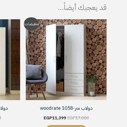
قد يعجبك أيضاً…
السعر
السعر
تخفيضات!
الأصلي
الحالي
هو:
هو:
EGP11,399.
EGP17,000.
دولاب متر-woodrate 1058
دولاب 4 ضلف ابي
0
EGP
11,399
EGP
17,000