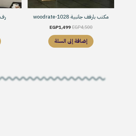
مكتب بارفف جانبية woodrate-1028
رف حائط
EGP
1,499
EGP
4,500
إضافة إلى السلة