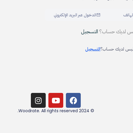
لهاتف
الدخول عبر البريد الإلكتروني
س لديك حساب؟
التسجيل
يس لديك حساب؟
التسجيل
I
Y
F
n
o
a
s
u
c
© 2024 Woodrate. All rights reserved.
t
t
e
a
u
b