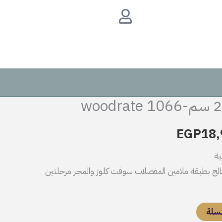
هو:
هو:
بليكار
EGP18,999.
220
EGP22,500.
سم-
woodrate
1066
ر
السعر
لي
الحالي
EGP
18,
هو:
الج بطبقة ملامين المفصلات سوفت كلوز والمجر مرحلتين
EGP18,999.
EGP22,
لسلة