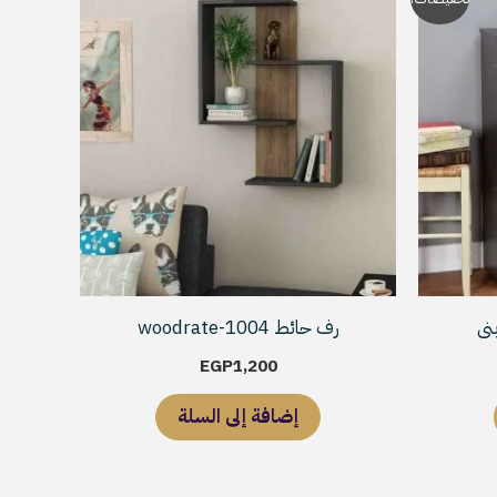
لحالي
و:
EGP4,499
رف حائط woodrate-1004
EGP
1,200
إضافة إلى السلة