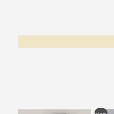
لسعر
تخفيضات!