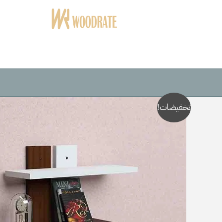
خطي
لى
لمحتوى
تخفيضات!