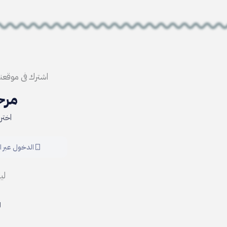
اشترك فى موقعن
مرحب
اختر
الدخول عبر ا
لي
ل