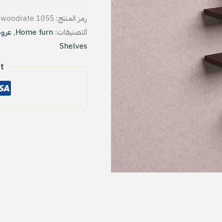
رمز المنتج:
woodrate 1055
التصنيفات:
Home furn
,
عروض ا
Shelves
t