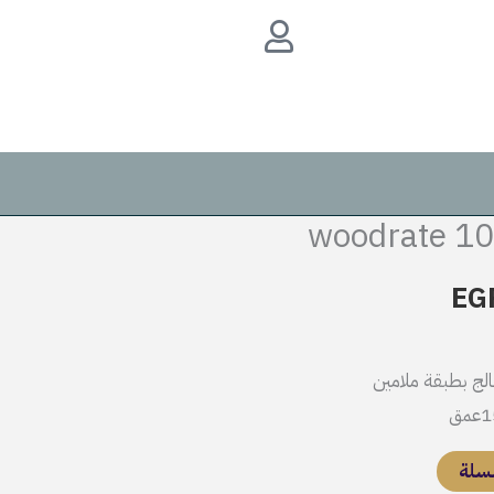
هو:
هو:
حائط-
woodrate
EGP499.
EGP1,250.
1055
السعر
ي
الحالي
EG
هو:
الج بطبقة ملامين
EGP499.
EGP1
لسلة