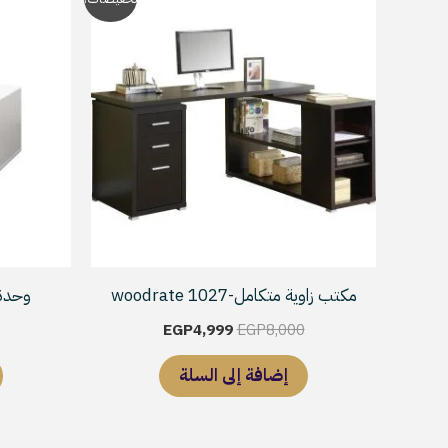
الأصلي
الحالي
هو:
هو:
EGP4,999.
EGP8,000.
مكتب زاوية متكامل-woodrate 1027
وحدة تخزي
EGP
4,999
EGP
8,000
إضافة إلى السلة