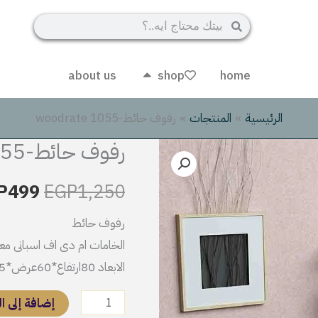
Search
Search
about us
shop
home
Open shop
الرئيسية
المنتجات
رفوف حائط-woodrate 1055
رفوف حائط-woodrate 1055
كمية
السعر
رفوف
الأصل
P
499
EGP
1,250
حائط-
woodrate
هو:
رفوف حائط
1055
الخامات ام دى اف اسبانى مع
,250.
الابعاد 80ارتفاع*60عرض*15عمق
إضافة إلى ا