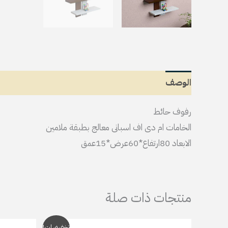
الوصف
معلومات إضافية
مراجعات (0)
رفوف حائط
الخامات ام دى اف اسبانى معالج بطبقة ملامين
الابعاد 80ارتفاع*60عرض*15عمق
منتجات ذات صلة
السعر
السعر
تخفيضات!