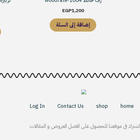
رف حائط woodrate-1004
تربيزة تلفز
EGP
1,200
إضافة إلى السلة
Log In
Contact Us
shop
home
اشترك فى موقعنا للحصول على افضل العروض و المقالات