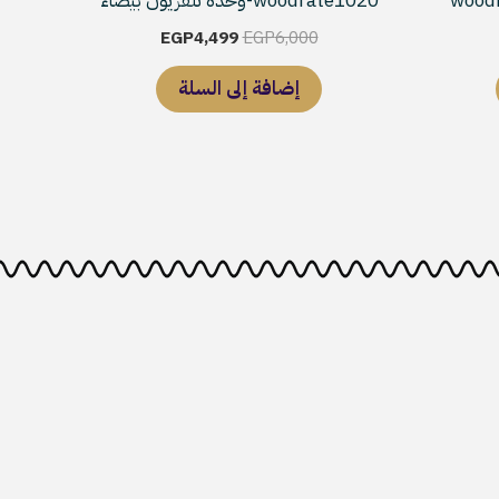
woodrate1020-وحدة تلفزيون بيضاء
EGP4,499.
EGP6,000.
EGP7,999
EGP
4,499
EGP
6,000
إضافة إلى السلة