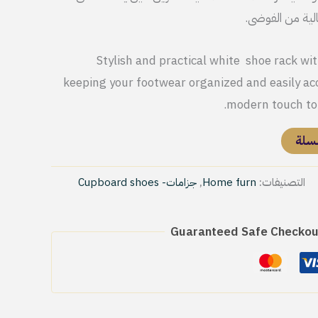
لية من الفوضى.
EGP3,999.
EGP5
Stylish and practical white shoe rack wit
keeping your footwear organized and easily acc
modern touch to 
لسلة
التصنيفات:
Home furn
,
جزامات- Cupboard shoes
Guaranteed Safe Checkou