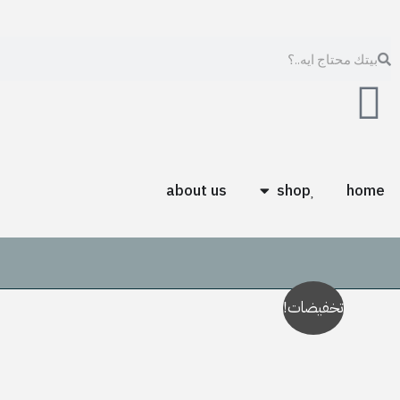
خطي
لى
Search
Search
لمحتوى
Open shop
about us
shop
home
تخفيضات!